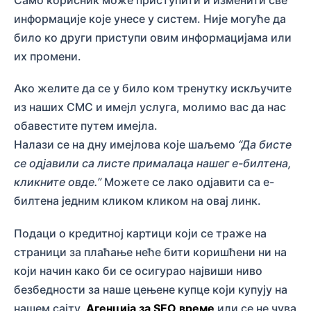
Само корисник може приступити и изменити све
информације које унесе у систем. Није могуће да
било ко други приступи овим информацијама или
их промени.
Ако желите да се у било ком тренутку искључите
из наших СМС и имејл услуга, молимо вас да нас
обавестите путем имејла.
Налази се на дну имејлова које шаљемо
“Да бисте
се одјавили са листе прималаца нашег е-билтена,
кликните овде.”
Можете се лако одјавити са е-
билтена једним кликом кликом на овај линк.
Подаци о кредитној картици који се траже на
страници за плаћање неће бити коришћени ни на
који начин како би се осигурао највиши ниво
безбедности за наше цењене купце који купују на
нашем сајту.
Агенција за SEO време
или се не чува