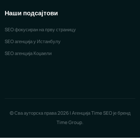
Наши подсајтови
SEO фокусиран на прву страницу
SEO агенција у Истанбулу
SEO агенција Коџаели
© Сва ауторска права 2026 | Агенција Time SEO је бренд
Time Group.