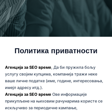
Политика приватности
Агенција за SEO време
, Да би пружила бољу
услугу својим купцима, компанија тражи неке
ваше личне податке (име, године, интересовања,
имејл адресу итд.).
Агенција за SEO време
Ове информације
прикупљене на њиховим рачунарима користе се
искључиво за периодичне кампање,