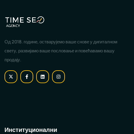
Од 2018. године, остварујемо ваше снове у дигиталном
свету, развијамо ваше пословање и повећавамо вашу
продају.
Институционални