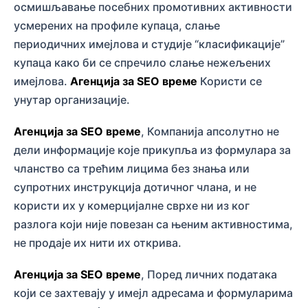
осмишљавање посебних промотивних активности
усмерених на профиле купаца, слање
периодичних имејлова и студије “класификације”
купаца како би се спречило слање нежељених
имејлова.
Агенција за SEO време
Користи се
унутар организације.
Агенција за SEO време
, Компанија апсолутно не
дели информације које прикупља из формулара за
чланство са трећим лицима без знања или
супротних инструкција дотичног члана, и не
користи их у комерцијалне сврхе ни из ког
разлога који није повезан са њеним активностима,
не продаје их нити их открива.
Агенција за SEO време
, Поред личних података
који се захтевају у имејл адресама и формуларима