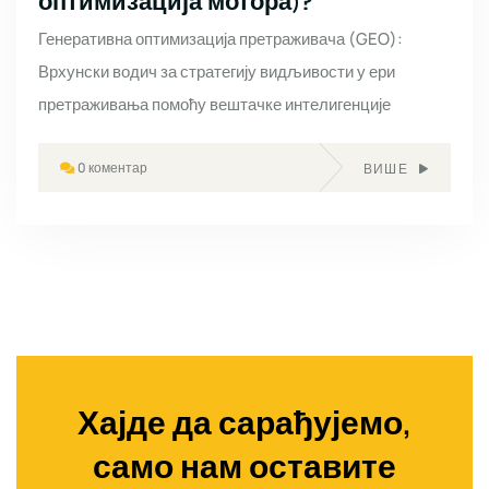
оптимизација мотора)?
Генеративна оптимизација претраживача (GEO):
Врхунски водич за стратегију видљивости у ери
претраживања помоћу вештачке интелигенције
0 коментар
ВИШЕ
Хајде да сарађујемо,
само нам оставите