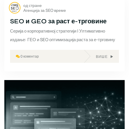
од стране
Агенција за SEO време
SEO и GEO за раст е-трговине
Серија о корпоративној стратегији | Ултимативно
издање: ГЕО и SEO оптимизација раста за е-трговину
0 коментар
ВИШЕ