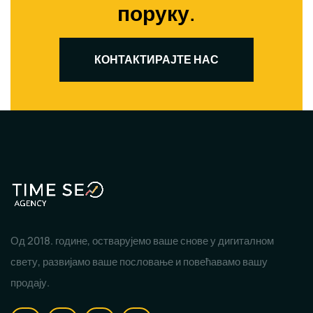
поруку.
КОНТАКТИРАЈТЕ НАС
Од 2018. године, остварујемо ваше снове у дигиталном
свету, развијамо ваше пословање и повећавамо вашу
продају.