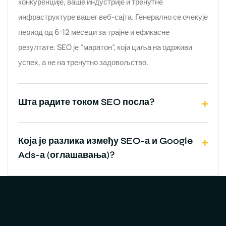
конкуренције, ваше индустрије и тренутне
инфраструктуре вашег веб-сајта. Генерално се очекује
период од 6-12 месеци за трајне и ефикасне
резултате. SEO је “маратон”, који циља на одрживи
успех, а не на тренутно задовољство.
Шта радите током SEO посла?
Која је разлика између SEO-а и Google
Ads-а (оглашавања)?