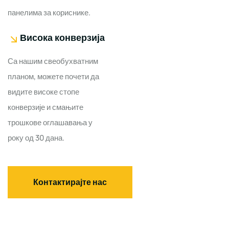
панелима за кориснике.
Висока конверзија
Са нашим свеобухватним
планом, можете почети да
видите високе стопе
конверзије и смањите
трошкове оглашавања у
року од 30 дана.
Контактирајте нас