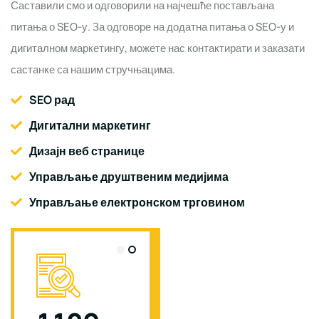
Саставили смо и одговорили на најчешће постављана
питања о SEO-у. За одговоре на додатна питања о SEO-у и
дигиталном маркетингу, можете нас контактирати и заказати
састанке са нашим стручњацима.
SEO рад
Дигитални маркетинг
Дизајн веб странице
Управљање друштвеним медијима
Управљање електронском трговином