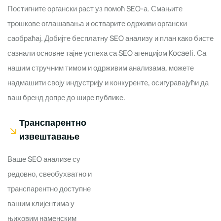
Постигните органски раст уз помоћ SEO-а. Смањите
трошкове оглашавања и остварите одрживи органски
саобраћај. Добијте бесплатну SEO анализу и план како бисте
сазнали основне тајне успеха са SEO агенцијом Kocaeli. Са
нашим стручним тимом и одрживим анализама, можете
надмашити своју индустрију и конкуренте, осигуравајући да
ваш бренд допре до шире публике.
Транспарентно
извештавање
Ваше SEO анализе су
редовно, свеобухватно и
транспарентно доступне
вашим клијентима у
њиховим наменским