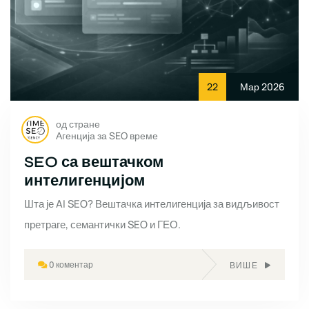
22
Мар 2026
од стране
Агенција за SEO време
SEO са вештачком
интелигенцијом
Шта је AI SEO? Вештачка интелигенција за видљивост
претраге, семантички SEO и ГЕО.
0 коментар
ВИШЕ