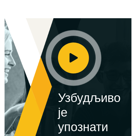
Узбудљиво
је
упознати