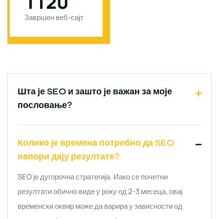
1
1
2
0
0
Завршен веб-сајт
Завршен пројекат
Шта је SEO и зашто је важан за моје
пословање?
Колико је времена потребно да SEO
напори дају резултате?
SEO је дугорочна стратегија. Иако се почетни
резултати обично виде у року од 2-3 месеца, овај
временски оквир може да варира у зависности од