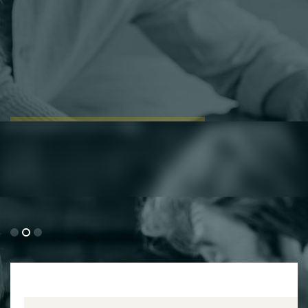
Његов рад
Детаљне информације