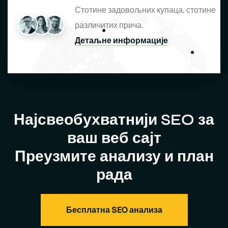
Стотине задовољних купаца, стотине
различитих прича.
Детаљне информације
Најсвеобухватнији SEO за
ваш веб сајт
Преузмите анализу и план
рада
Бесплатна SEO анализа