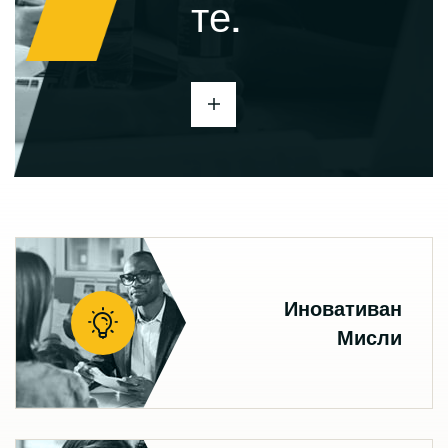
те.
Иновативан
Мисли