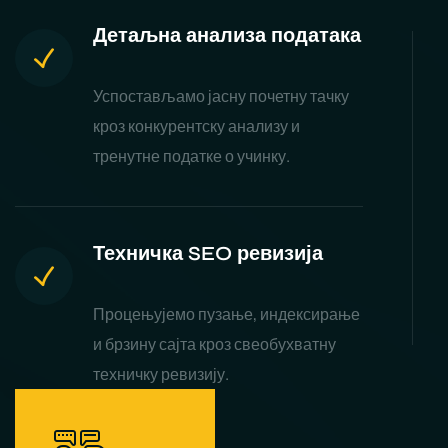
Детаљна анализа података
Успостављамо јасну почетну тачку
кроз конкурентску анализу и
тренутне податке о учинку.
Техничка SEO ревизија
Процењујемо пузање, индексирање
и брзину сајта кроз свеобухватну
техничку ревизију.