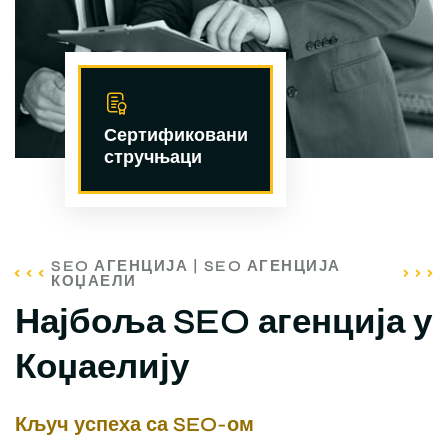
Сертификовани
стручњаци
SEO АГЕНЦИЈА | SEO АГЕНЦИЈА
КОЏАЕЛИ
Најбоља SEO агенција у
Коџаелију
Кључ успеха са SEO-ом