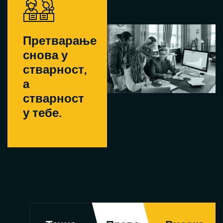
Претварање
снова у
стварност,
а
стварност
у тебе.