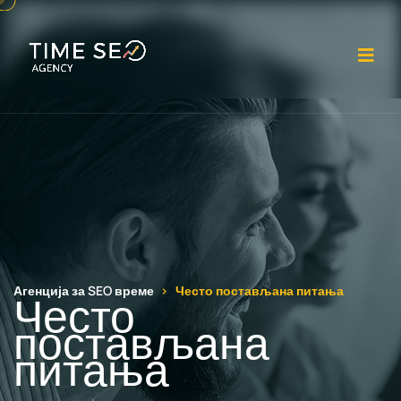
От
Агенција за SEO време
Често постављана питања
Често
постављана
питања