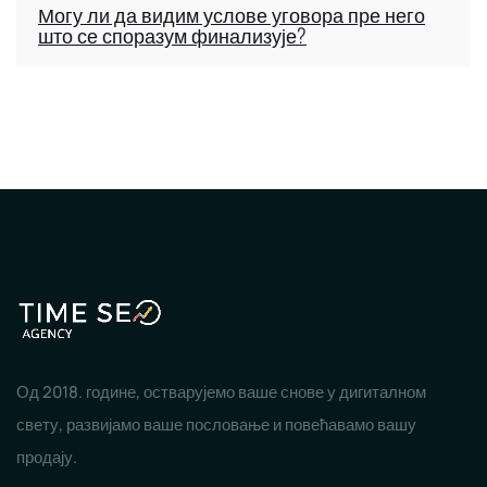
Могу ли да видим услове уговора пре него
што се споразум финализује?
Од 2018. године, остварујемо ваше снове у дигиталном
свету, развијамо ваше пословање и повећавамо вашу
продају.