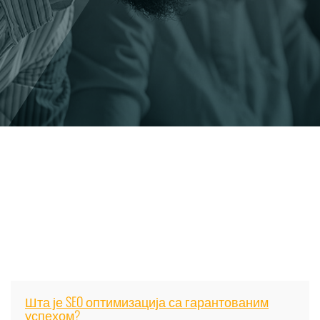
Шта је SEO оптимизација са гарантованим
успехом?