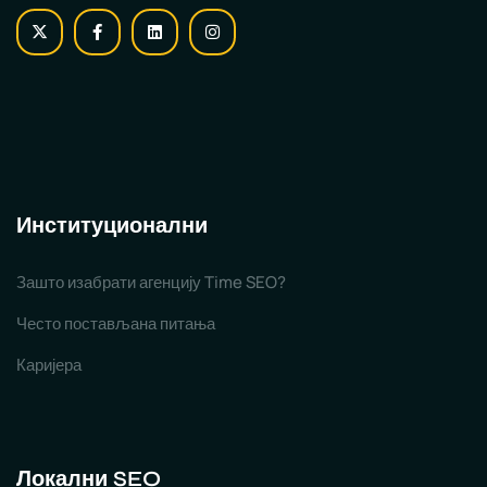
Институционални
Зашто изабрати агенцију Time SEO?
Често постављана питања
Каријера
Локални SEO