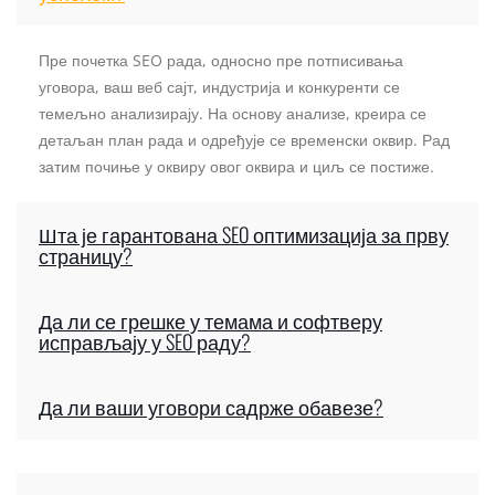
Пре почетка SEO рада, односно пре потписивања
уговора, ваш веб сајт, индустрија и конкуренти се
темељно анализирају. На основу анализе, креира се
детаљан план рада и одређује се временски оквир. Рад
затим почиње у оквиру овог оквира и циљ се постиже.
Шта је гарантована SEO оптимизација за прву
страницу?
Да ли се грешке у темама и софтверу
исправљају у SEO раду?
Да ли ваши уговори садрже обавезе?