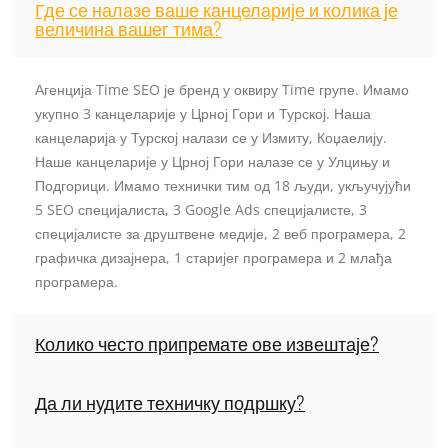
Где се налазе ваше канцеларије и колика је
величина вашег тима?
Агенција Time SEO је бренд у оквиру Time групе. Имамо
укупно 3 канцеларије у Црној Гори и Турској. Наша
канцеларија у Турској налази се у Измиту, Коџаелију.
Наше канцеларије у Црној Гори налазе се у Улцињу и
Подгорици. Имамо технички тим од 18 људи, укључујући
5 SEO специјалиста, 3 Google Ads специјалисте, 3
специјалисте за друштвене медије, 2 веб програмера, 2
графичка дизајнера, 1 старијег програмера и 2 млађа
програмера.
Колико често припремате ове извештаје?
Да ли нудите техничку подршку?