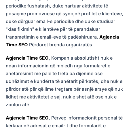
periodike fushatash, duke hartuar aktivitete të
posaçme promovuese që synojnë profilet e klientëve,
duke dërguar email-e periodike dhe duke studiuar
"klasifikimin" e klientëve për të parandaluar
transmetimin e email-eve të padëshiruara.
Agjencia
Time SEO
Përdoret brenda organizatës.
Agjencia Time SEO
, Kompania absolutisht nuk e
ndan informacionin që mbledh nga formularët e
anëtarësimit me palë të treta pa dijeninë ose
udhëzimet e kundërta të anëtarit përkatës, dhe nuk e
përdor atë për qëllime tregtare për asnjë arsye që nuk
lidhet me aktivitetet e saj, nuk e shet atë ose nuk e
zbulon atë.
Agjencia Time SEO
, Përveç informacionit personal të
kërkuar në adresat e email-it dhe formularët e