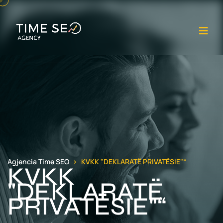
Ha
Agjencia Time SEO
KVKK "DEKLARATË PRIVATËSIE"“
KVKK
"DEKLARATË
PRIVATËSIE"“