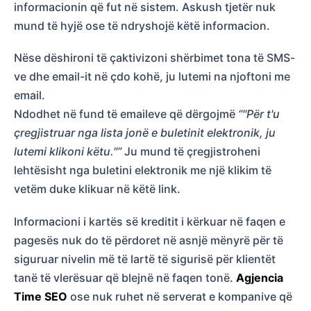
informacionin që fut në sistem. Askush tjetër nuk
mund të hyjë ose të ndryshojë këtë informacion.
Nëse dëshironi të çaktivizoni shërbimet tona të SMS-
ve dhe email-it në çdo kohë, ju lutemi na njoftoni me
email.
Ndodhet në fund të emaileve që dërgojmë
“"Për t'u
çregjistruar nga lista jonë e buletinit elektronik, ju
lutemi klikoni këtu."”
Ju mund të çregjistroheni
lehtësisht nga buletini elektronik me një klikim të
vetëm duke klikuar në këtë link.
Informacioni i kartës së kreditit i kërkuar në faqen e
pagesës nuk do të përdoret në asnjë mënyrë për të
siguruar nivelin më të lartë të sigurisë për klientët
tanë të vlerësuar që blejnë në faqen tonë.
Agjencia
Time SEO
ose nuk ruhet në serverat e kompanive që