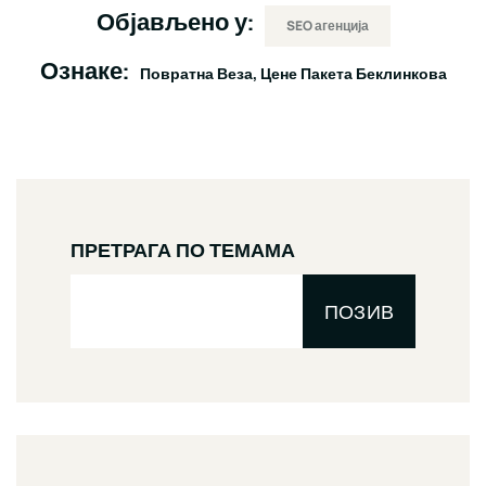
Објављено у:
SEO агенција
Ознаке:
Повратна Веза
Цене Пакета Беклинкова
ПРЕТРАГА ПО ТЕМАМА
ПОЗИВ