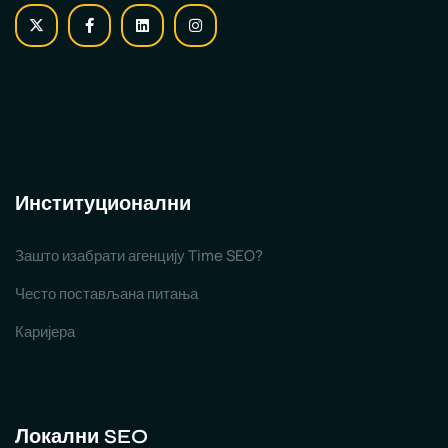
Институционални
Зашто изабрати агенцију Time SEO?
Често постављана питања
Каријера
Локални SEO