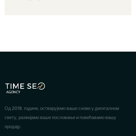
Од 2018. године, остварујемо ваше снове у дигиталном
свету, развијамо ваше пословање и повећавамо вашу
продају.