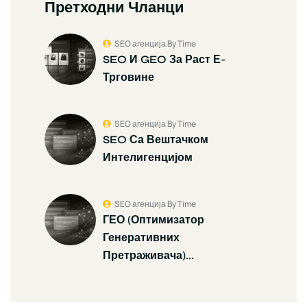
Претходни Чланци
SEO агенција By Time
SEO И GEO За Раст Е-
Трговине
SEO агенција By Time
SEO Са Вештачком
Интелигенцијом
SEO агенција By Time
ГЕО (Оптимизатор
Генеративних
Претраживача)...