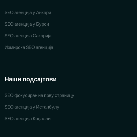
SEO агенција у Анкари
SEO агенција у Бурси
SEO агенција Сакарија
Измирска SEO агенција
Наши подсајтови
SEO фокусиран на прву страницу
SEO агенција у Истанбулу
SEO агенција Коџаели