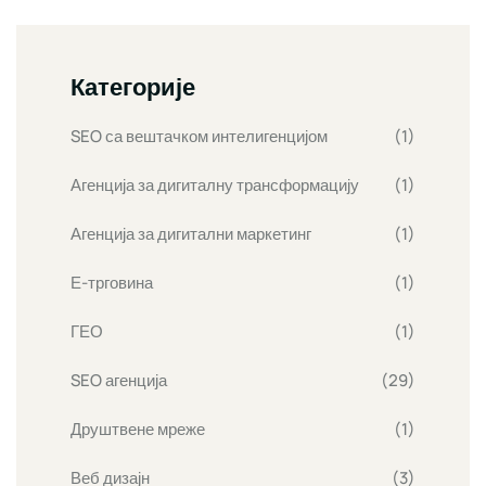
Категорије
SEO са вештачком интелигенцијом
(1)
Агенција за дигиталну трансформацију
(1)
Агенција за дигитални маркетинг
(1)
Е-трговина
(1)
ГЕО
(1)
SEO агенција
(29)
Друштвене мреже
(1)
Веб дизајн
(3)