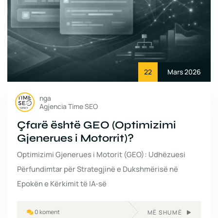
22
Mars 2026
nga
Agjencia Time SEO
Çfarë është GEO (Optimizimi
Gjenerues i Motorrit)?
Optimizimi Gjenerues i Motorit (GEO): Udhëzuesi
Përfundimtar për Strategjinë e Dukshmërisë në
Epokën e Kërkimit të IA-së
0 koment
MË SHUMË