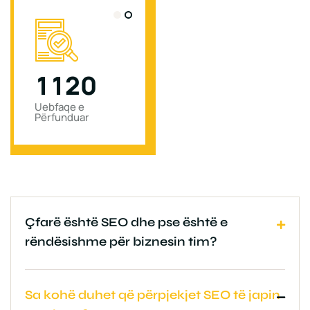
1
1
2
0
0
Uebfaqe e
Projekt i Përfunduar
Përfunduar
Çfarë është SEO dhe pse është e
rëndësishme për biznesin tim?
Sa kohë duhet që përpjekjet SEO të japin