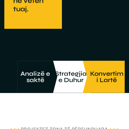
në veten
tuaj.
Analizë e
Strategjia
Konvertim
saktë
e Duhur
i Lartë