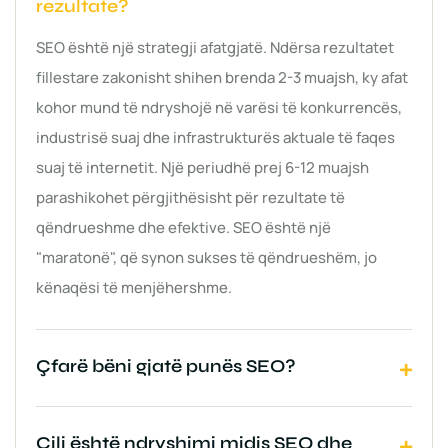
rezultate?
SEO është një strategji afatgjatë. Ndërsa rezultatet
fillestare zakonisht shihen brenda 2-3 muajsh, ky afat
kohor mund të ndryshojë në varësi të konkurrencës,
industrisë suaj dhe infrastrukturës aktuale të faqes
suaj të internetit. Një periudhë prej 6-12 muajsh
parashikohet përgjithësisht për rezultate të
qëndrueshme dhe efektive. SEO është një
"maratonë", që synon sukses të qëndrueshëm, jo
kënaqësi të menjëhershme.
Çfarë bëni gjatë punës SEO?
Cili është ndryshimi midis SEO dhe