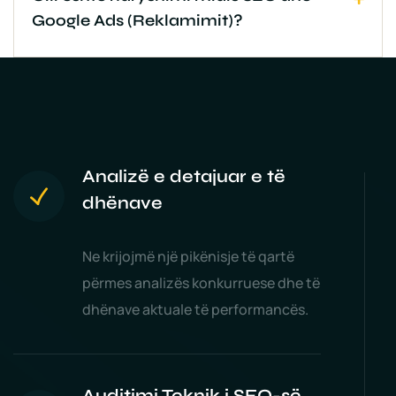
Google Ads (Reklamimit)?
Analizë e detajuar e të
dhënave
Ne krijojmë një pikënisje të qartë
përmes analizës konkurruese dhe të
dhënave aktuale të performancës.
Auditimi Teknik i SEO-së