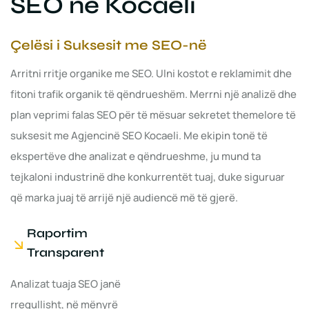
SEO në Kocaeli
Çelësi i Suksesit me SEO-në
Arritni rritje organike me SEO. Ulni kostot e reklamimit dhe
fitoni trafik organik të qëndrueshëm. Merrni një analizë dhe
plan veprimi falas SEO për të mësuar sekretet themelore të
suksesit me Agjencinë SEO Kocaeli. Me ekipin tonë të
ekspertëve dhe analizat e qëndrueshme, ju mund ta
tejkaloni industrinë dhe konkurrentët tuaj, duke siguruar
që marka juaj të arrijë një audiencë më të gjerë.
Raportim
Transparent
Analizat tuaja SEO janë
rregullisht, në mënyrë