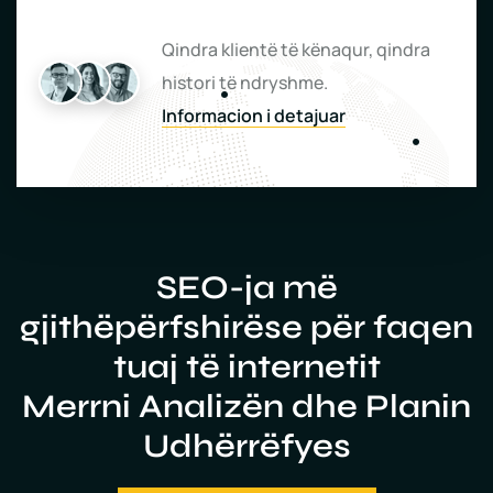
Qindra klientë të kënaqur, qindra
histori të ndryshme.
Informacion i detajuar
SEO-ja më
gjithëpërfshirëse për faqen
tuaj të internetit
Merrni Analizën dhe Planin
Udhërrëfyes