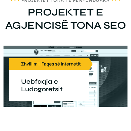
PROJEKTET TONA TË PËRFUNDUARA
PROJEKTET E
AGJENCISË TONA SEO
Zhvillimi i Faqes së Internetit
Uebfaqja e
Ludogoretsit