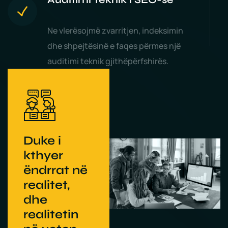
Ne vlerësojmë zvarritjen, indeksimin
dhe shpejtësinë e faqes përmes një
auditimi teknik gjithëpërfshirës.
Duke i
kthyer
ëndrrat në
realitet,
dhe
realitetin