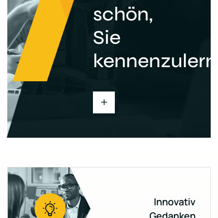
schön,
Sie
kennenzulern
Innovativ
Gedanken