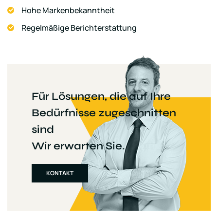
Hohe Markenbekanntheit
Regelmäßige Berichterstattung
Für Lösungen, die auf Ihre
Bedürfnisse zugeschnitten
sind
Wir erwarten Sie.
KONTAKT