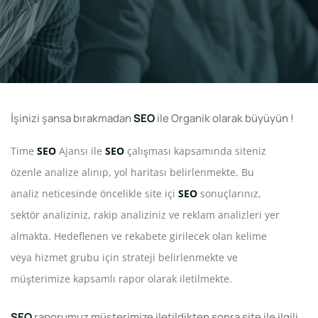
İşinizi şansa bırakmadan
SEO
ile Organik olarak büyüyün !
Time
SEO
Ajansı ile
SEO
çalışması kapsamında siteniz
özenle analize alınıp, yol haritası belirlenmekte. Bu
analiz neticesinde öncelikle site içi
SEO
sonuçlarınız,
sektör analiziniz, rakip analiziniz ve reklam analizleri yer
almakta. Hedeflenen ve rekabete girilecek olan kelime
veya hizmet grubu için strateji belirlenmekte ve
müşterimize kapsamlı rapor olarak iletilmekte.
SEO
raporumuz müşterimize iletildikten sonra site ile ilgili