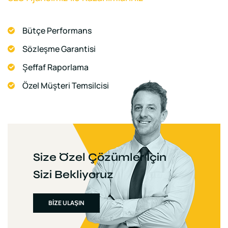
Bütçe Performans
Sözleşme Garantisi
Şeffaf Raporlama
Özel Müşteri Temsilcisi
Size Özel Çözümler İçin
Sizi Bekliyoruz
BİZE ULAŞIN