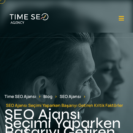
Me
Time SEO Ajansı
Blog
SEO Ajansı
SEO Ajansı Seçimi Yaparken Başarıyı Getiren Kritik Faktörler
SEO Ajansı
Seçimi Yaparken
Başarıyı Getiren