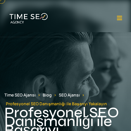
Me
Time SEO Ajansı
Blog
SEO Ajansı
Profesyonel SEO Danışmanlığı ile Başarıyı Yakalayın
Profesyonel SEO
Danışmanlığı ile
Başarıyı