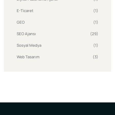
E-Ticaret
(1)
GEO
(1)
SEO Ajansı
(29)
Sosyal Medya
(1)
Web Tasarım
(3)