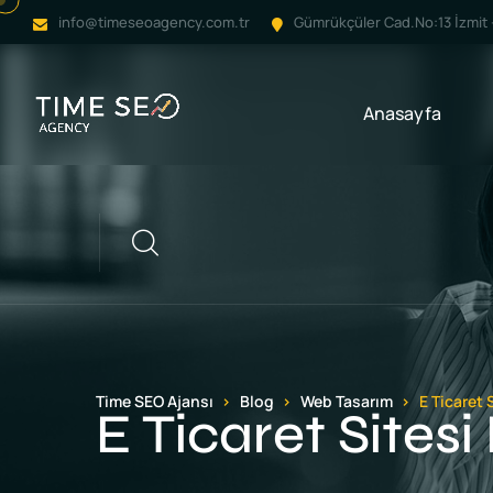
info@timeseoagency.com.tr
Gümrükçüler Cad.No:13 İzmit -
Anasayfa
Arama
Time SEO Ajansı
Blog
Web Tasarım
E Ticaret
E Ticaret Sites