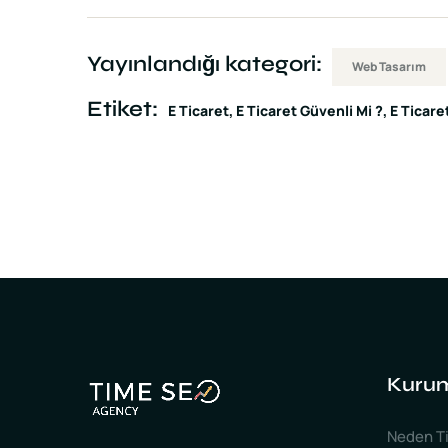
Yayınlandığı kategori:
Web Tasarım
Etiket:
E Ticaret
E Ticaret Güvenli Mi ?
E Ticare
Kuru
Neden Ti