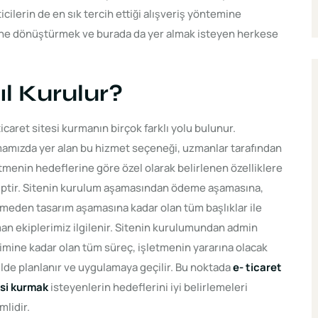
cilerin de en sık tercih ettiği alışveriş yöntemine
ne dönüştürmek ve burada da yer almak isteyen herkese
ıl Kurulur?
ticaret sitesi kurmanın birçok farklı yolu bulunur.
mamızda yer alan bu hizmet seçeneği, uzmanlar tarafından
tmenin hedeflerine göre özel olarak belirlenen özelliklere
iptir. Sitenin kurulum aşamasından ödeme aşamasına,
meden tasarım aşamasına kadar olan tüm başlıklar ile
n ekiplerimiz ilgilenir. Sitenin kurulumundan admin
imine kadar olan tüm süreç, işletmenin yararına olacak
lde planlanır ve uygulamaya geçilir. Bu noktada
e- ticaret
esi kurmak
isteyenlerin hedeflerini iyi belirlemeleri
lidir.