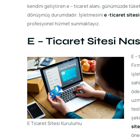
kendini geliştiren e – ticaret alanı, günümüzde tüketi
dönüşmüş durumdadır. İşletmesini
e -ticaret sitesi
profesyonel hizmet sunmaktayız.
E – Ticaret Sitesi Nas
E – 
Fir
işle
sah
öde
uzma
tesl
şeki
E Ticaret Sitesi Kurulumu
sit
önem