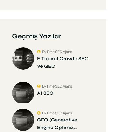
Geçmiş Yazılar
By Time SEO Ajansı
E Ticaret Growth SEO
Ve GEO
By Time SEO Ajansı
AI SEO
By Time SEO Ajansı
GEO (Generative
Engine Optimiz…