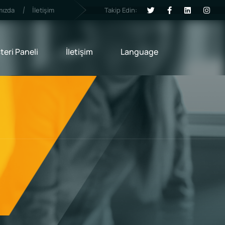
Takip Edin:
mızda
İletişim
eri Paneli
İletişim
Language