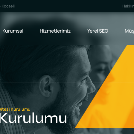
 Kocaeli
Hakkı
Kurumsal
Hizmetlerimiz
Yerel SEO
Müşt
 Sitesi Kurulumu
i Kurulumu