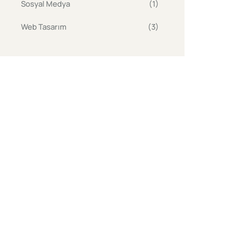
Sosyal Medya
(1)
Web Tasarım
(3)