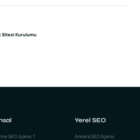
t Sitesi Kurulumu
msal
Yerel SEO
me SEO Ajansı ?
Ankara SEO Ajansı