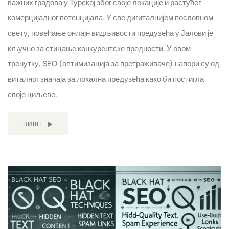
важних градова у Турској због своје локације и растућег
комерцијалног потенцијала. У све дигиталнијем пословном
свету, повећање онлајн видљивости предузећа у Јалови је
кључно за стицање конкурентске предности. У овом
тренутку, SEO (оптимизација за претраживаче) напори су од
виталног значаја за локална предузећа како би постигла
своје циљеве.
ВИШЕ