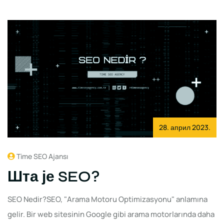
28. април 2023.
Time SEO Ajansı
Шта је SEO?
SEO Nedir?SEO, "Arama Motoru Optimizasyonu" anlamına
gelir. Bir web sitesinin Google gibi arama motorlarında daha