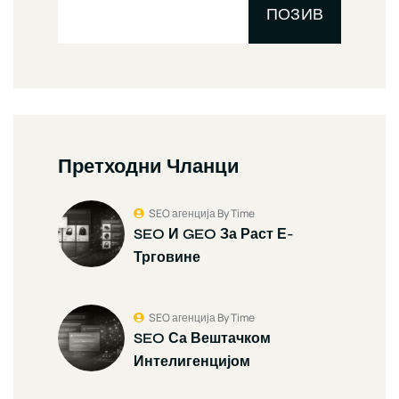
ПОЗИВ
Претходни Чланци
SEO агенција By Time
SEO И GEO За Раст Е-
Трговине
SEO агенција By Time
SEO Са Вештачком
Интелигенцијом