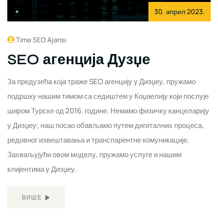
30. април 2023.
Time SEO Ajansı
SEO агенција Дузџе
За предузећа која траже SEO агенцију у Дизџеу, пружамо
подршку нашим тимом са седиштем у Коџаелију који послује
широм Турске од 2016. године. Немамо физичку канцеларију
у Дизџеу; наш посао обављамо путем дигиталних процеса,
редовног извештавања и транспарентне комуникације.
Захваљујући овом моделу, пружамо услуге и нашим
клијентима у Дизџеу.
ВИШЕ