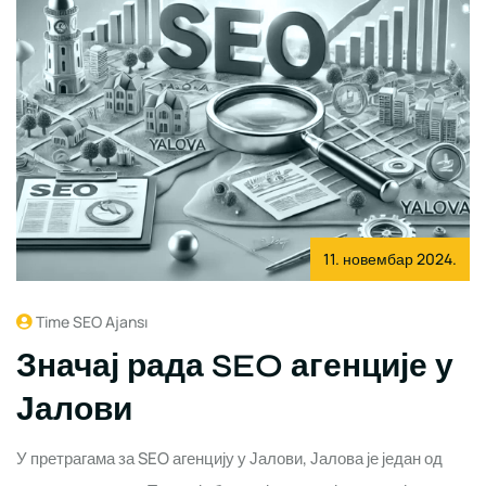
11. новембар 2024.
Time SEO Ajansı
Значај рада SEO агенције у
Јалови
У претрагама за SEO агенцију у Јалови, Јалова је један од