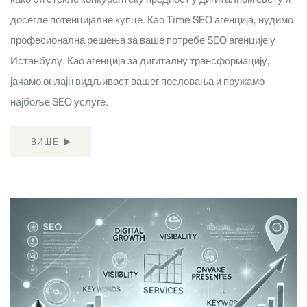
досегле потенцијалне купце. Као Time SEO агенција, нудимо
професионална решења за ваше потребе SEO агенције у
Истанбулу. Као агенција за дигиталну трансформацију,
јачамо онлајн видљивост вашег пословања и пружамо
најбоље SEO услуге.
ВИШЕ