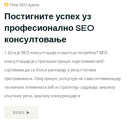
Time SEO Ajansı
Постигните успех уз
професионално SEO
консултовање
1. Шта је SEO консултација и зашто је потребна? SEO
консултација је стратешки процес који помаже веб-
сајтовима да се боље рангирају у резултатима
претраживача. Овај процес укључује не само оптимизацију
техничких елемената већ и стратегију садржаја, анализу
кључних речи, анализу конкуренције и
ВИШЕ