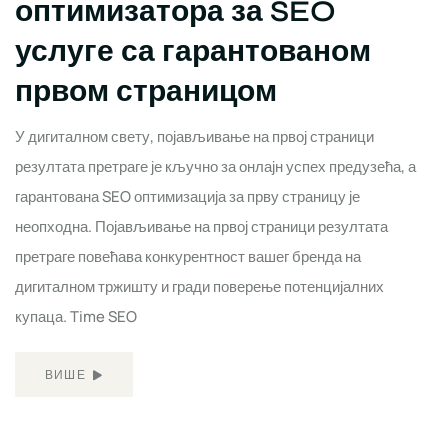
оптимизатора за SEO
услуге са гарантованом
првом страницом
У дигиталном свету, појављивање на првој страници
резултата претраге је кључно за онлајн успех предузећа, а
гарантована SEO оптимизација за прву страницу је
неопходна. Појављивање на првој страници резултата
претраге повећава конкурентност вашег бренда на
дигиталном тржишту и гради поверење потенцијалних
купаца. Time SEO
ВИШЕ