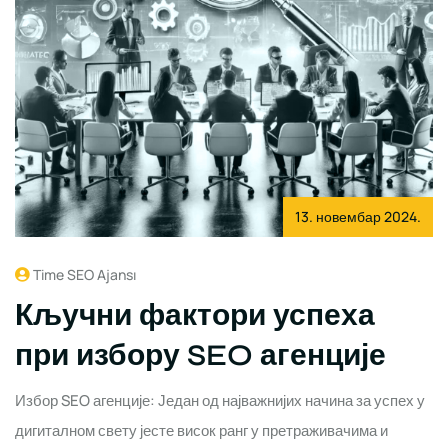
13. новембар 2024.
Time SEO Ajansı
Кључни фактори успеха
при избору SEO агенције
Избор SEO агенције: Један од најважнијих начина за успех у
дигиталном свету јесте висок ранг у претраживачима и