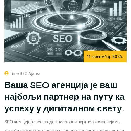
11. новембар 2024.
Time SEO Ajansı
Ваша SEO агенција је ваш
најбољи партнер на путу ка
успеху у дигиталном свету.
SEO агенција је неопходан пословни партнер компанијама
како би стекле конкурентску предност у дигиталном свету и