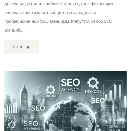
досезање до циљне публике. Један од најефикаснијих
начина за постизање овог циља је сарадња са
професионалном SEO агенцијом. Међутим, избор SEO
агенције...,
ВИШЕ