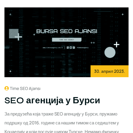
30. април 2023.
Time SEO Ajansı
SEO агенција у Бурси
За предузећа која траже SEO агенцију у Бурси, пружамо
подршку од 2016. године са нашим тимом са седиштем у
Коџаелију и који послује широм Турске. Немамо физичку