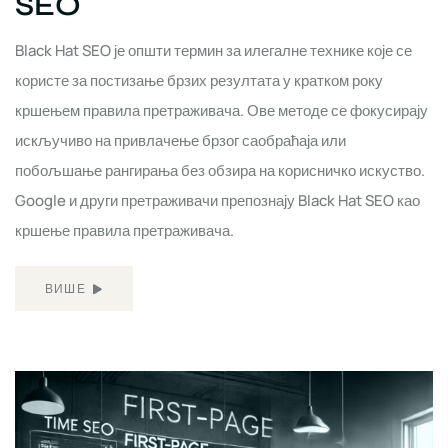
SEO
Black Hat SEO је општи термин за илегалне технике које се
користе за постизање брзих резултата у кратком року
кршењем правила претраживача. Ове методе се фокусирају
искључиво на привлачење брзог саобраћаја или
побољшање рангирања без обзира на корисничко искуство.
Google и други претраживачи препознају Black Hat SEO као
кршење правила претраживача.
ВИШЕ