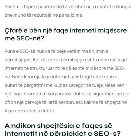
Postimi i tepërt papritur do të vërehet nga robotët e Google
dhe mund të rezultojë në penalizime.
Çfarë e bën një faqe interneti miqësore
me SEO-në?
Puna e SEO-së nuk ka të bëjë vetëm me krijimin e
përmbajtjes. Ajo kërkon si përmbajtje ashtu edhe një faqe
interneti të strukturuar mirë që është miqësore me SEO-
në. Nëse keni një faqe interneti për tregti elektronike,
duhet të përgatitni me kujdes kategoritë tuaja. Nëse keni
një faqe interneti të korporatës, duhet të siguroheni që ajo
ofron një përvojë të lartë përdoruesi, kalime të shpejta në
faqe dhe akses të lehtë.
A ndikon shpejtësia e faqes së
internetit në përpjekjet e SEO-s?