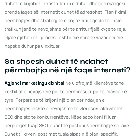
duhet të krijohet infrastruktura e duhur dhe çdo mangësi
brenda faqes së internetit duhet të adresohet. Planifikimi i
përmbajtjes dhe strategjitë e angazhimit që do të rrisin
trafikun janë të nevojshme për të arritur fjalë kyçe të reja.
Gjatë gjithë këtij procesi, është më mirë të vazhdoni me
hapat e duhur pa u nxituar.
Sa shpesh duhet të ndahet
përmbajtja në një faqe interneti?
Agjenci marketingu dixhital
Ne u ofrojmë klientëve tanë
këshillat e nevojshme për të përmirësuar performancën e
tyre. Përpara se të krijoni një plan për ndarjen e
përmbajtjes, është e nevojshme të vlerësoni aktivitetet
SEO dhe ato të konkurrentëve. Nëse sapo keni filluar
përpjekjet tuaja SEO, duhet të postoni 3 përmbajtje në javë.
Duhet t'i kryeni postimet tuaja sipas një plani specifik.