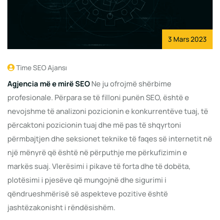
3 Mars 2023
Time SEO Ajansı
Agjencia më e mirë SEO
Ne ju ofrojmë shërbime
profesionale. Përpara se të filloni punën SEO, është e
nevojshme të analizoni pozicionin e konkurrentëve tuaj, të
përcaktoni pozicionin tuaj dhe më pas të shqyrtoni
përmbajtjen dhe seksionet teknike të faqes së internetit në
një mënyrë që është në përputhje me përkufizimin e
markës suaj. Vlerësimi i pikave të forta dhe të dobëta,
plotësimi i pjesëve që mungojnë dhe sigurimi i
qëndrueshmërisë së aspekteve pozitive është
jashtëzakonisht i rëndësishëm.