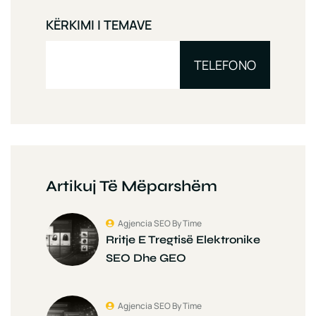
KËRKIMI I TEMAVE
TELEFONO
Artikuj Të Mëparshëm
Agjencia SEO By Time
Rritje E Tregtisë Elektronike
SEO Dhe GEO
Agjencia SEO By Time