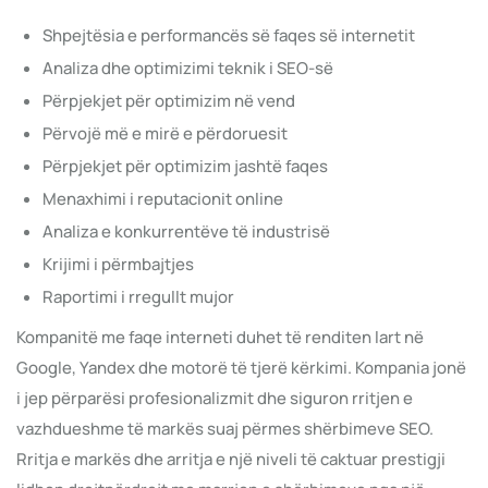
Shpejtësia e performancës së faqes së internetit
Analiza dhe optimizimi teknik i SEO-së
Përpjekjet për optimizim në vend
Përvojë më e mirë e përdoruesit
Përpjekjet për optimizim jashtë faqes
Menaxhimi i reputacionit online
Analiza e konkurrentëve të industrisë
Krijimi i përmbajtjes
Raportimi i rregullt mujor
Kompanitë me faqe interneti duhet të renditen lart në
Google, Yandex dhe motorë të tjerë kërkimi. Kompania jonë
i jep përparësi profesionalizmit dhe siguron rritjen e
vazhdueshme të markës suaj përmes shërbimeve SEO.
Rritja e markës dhe arritja e një niveli të caktuar prestigji