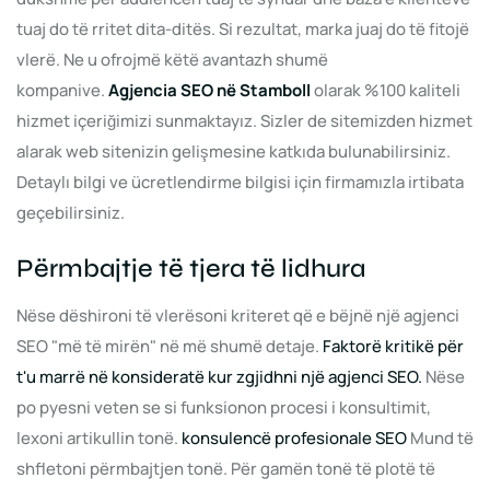
tuaj do të rritet dita-ditës. Si rezultat, marka juaj do të fitojë
vlerë. Ne u ofrojmë këtë avantazh shumë
kompanive.
Agjencia SEO në Stamboll
olarak %100 kaliteli
hizmet içeriğimizi sunmaktayız. Sizler de sitemizden hizmet
alarak web sitenizin gelişmesine katkıda bulunabilirsiniz.
Detaylı bilgi ve ücretlendirme bilgisi için firmamızla irtibata
geçebilirsiniz.
Përmbajtje të tjera të lidhura
Nëse dëshironi të vlerësoni kriteret që e bëjnë një agjenci
SEO "më të mirën" në më shumë detaje.
Faktorë kritikë për
t'u marrë në konsideratë kur zgjidhni një agjenci SEO.
Nëse
po pyesni veten se si funksionon procesi i konsultimit,
lexoni artikullin tonë.
konsulencë profesionale SEO
Mund të
shfletoni përmbajtjen tonë. Për gamën tonë të plotë të