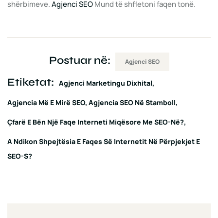
shërbimeve.
Agjenci SEO
Mund të shfletoni faqen tonë.
Postuar në:
Agjenci SEO
Etiketat:
Agjenci Marketingu Dixhital
Agjencia Më E Mirë SEO
Agjencia SEO Në Stamboll
Çfarë E Bën Një Faqe Interneti Miqësore Me SEO-Në?
A Ndikon Shpejtësia E Faqes Së Internetit Në Përpjekjet E
SEO-S?