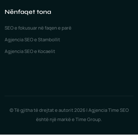
Nënfaqet tona
SEO e fokusuar në faqen e parë
Agjencia SEO e Stambollit
Agjencia SEO e Kocaelit
© Të gjitha të drejtat e autorit 2026 | Agjencia Time SEO
është një markë e Time Group.