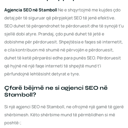
Agjencia SEO në Stamboll
Ne e shqyrtojmë me kujdes çdo
detaj për të siguruar që përpjekjet SEO të jenë efektive.
SEO duhet të përqendrohet te përdoruesit dhe të synojë t'u
sjellë dobi atyre. Prandaj, çdo punë duhet të jetë e
dobishme për përdoruesit. Shpejtësia e faqes së internetit,
e cila kontribuon më shumë në përvojën e përdoruesit,
duhet të ketë përparësi edhe para punës SEO. Përdoruesit
që hyjnë në një faqe interneti të shpejtë mund t'i
përfundojnë lehtësisht detyrat e tyre.
Çfarë bëjmë ne si agjenci SEO në
Stamboll?
Si një agjenci SEO në Stamboll, ne ofrojmë një gamë të gjerë
shërbimesh. Këto shërbime mund të përmblidhen si më
poshtë:;