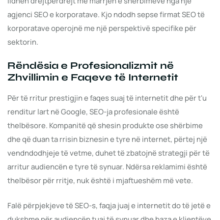
lidhen drejtpërdrejt me marrjen e shërbimeve nga një
agjenci SEO e korporatave. Kjo ndodh sepse firmat SEO të
korporatave operojnë me një perspektivë specifike për
sektorin.
Rëndësia e Profesionalizmit në
Zhvillimin e Faqeve të Internetit
Për të rritur prestigjin e faqes suaj të internetit dhe për t'u
renditur lart në Google, SEO-ja profesionale është
thelbësore. Kompanitë që shesin produkte ose shërbime
dhe që duan ta rrisin biznesin e tyre në internet, përtej një
vendndodhjeje të vetme, duhet të zbatojnë strategji për të
arritur audiencën e tyre të synuar. Ndërsa reklamimi është
thelbësor për rritje, nuk është i mjaftueshëm më vete.
Falë përpjekjeve të SEO-s, faqja juaj e internetit do të jetë e
dukshme për audiencën tuaj të synuar dhe baza e klientëve