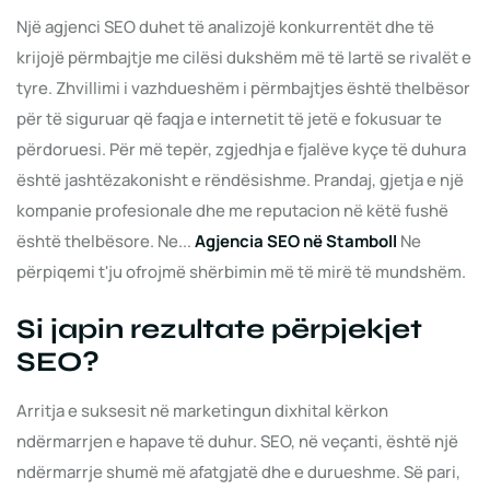
Një agjenci SEO duhet të analizojë konkurrentët dhe të
krijojë përmbajtje me cilësi dukshëm më të lartë se rivalët e
tyre. Zhvillimi i vazhdueshëm i përmbajtjes është thelbësor
për të siguruar që faqja e internetit të jetë e fokusuar te
përdoruesi. Për më tepër, zgjedhja e fjalëve kyçe të duhura
është jashtëzakonisht e rëndësishme. Prandaj, gjetja e një
kompanie profesionale dhe me reputacion në këtë fushë
është thelbësore. Ne...
Agjencia SEO në Stamboll
Ne
përpiqemi t'ju ofrojmë shërbimin më të mirë të mundshëm.
Si japin rezultate përpjekjet
SEO?
Arritja e suksesit në marketingun dixhital kërkon
ndërmarrjen e hapave të duhur. SEO, në veçanti, është një
ndërmarrje shumë më afatgjatë dhe e durueshme. Së pari,