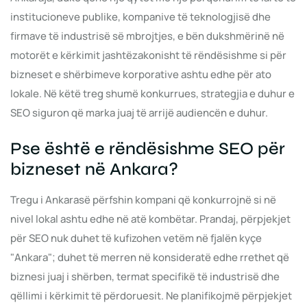
institucioneve publike, kompanive të teknologjisë dhe
firmave të industrisë së mbrojtjes, e bën dukshmërinë në
motorët e kërkimit jashtëzakonisht të rëndësishme si për
bizneset e shërbimeve korporative ashtu edhe për ato
lokale. Në këtë treg shumë konkurrues, strategjia e duhur e
SEO siguron që marka juaj të arrijë audiencën e duhur.
Pse është e rëndësishme SEO për
bizneset në Ankara?
Tregu i Ankarasë përfshin kompani që konkurrojnë si në
nivel lokal ashtu edhe në atë kombëtar. Prandaj, përpjekjet
për SEO nuk duhet të kufizohen vetëm në fjalën kyçe
"Ankara"; duhet të merren në konsideratë edhe rrethet që
biznesi juaj i shërben, termat specifikë të industrisë dhe
qëllimi i kërkimit të përdoruesit. Ne planifikojmë përpjekjet