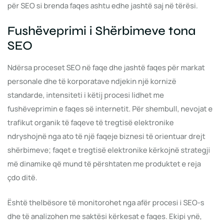
për SEO si brenda faqes ashtu edhe jashtë saj në tërësi.
Fushëveprimi i Shërbimeve tona
SEO
Ndërsa proceset SEO në faqe dhe jashtë faqes për markat
personale dhe të korporatave ndjekin një kornizë
standarde, intensiteti i këtij procesi lidhet me
fushëveprimin e faqes së internetit. Për shembull, nevojat e
trafikut organik të faqeve të tregtisë elektronike
ndryshojnë nga ato të një faqeje biznesi të orientuar drejt
shërbimeve; faqet e tregtisë elektronike kërkojnë strategji
më dinamike që mund të përshtaten me produktet e reja
çdo ditë.
Është thelbësore të monitorohet nga afër procesi i SEO-s
dhe të analizohen me saktësi kërkesat e faqes. Ekipi ynë,