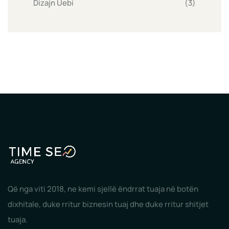
Dizajn Uebi
(3)
Që nga viti 2018, ne kemi sjellë ëndrrat tuaja në botën
dixhitale, duke rritur biznesin tuaj dhe duke rritur shitjet
tuaja.