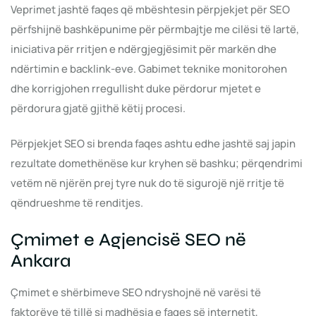
Veprimet jashtë faqes që mbështesin përpjekjet për SEO
përfshijnë bashkëpunime për përmbajtje me cilësi të lartë,
iniciativa për rritjen e ndërgjegjësimit për markën dhe
ndërtimin e backlink-eve. Gabimet teknike monitorohen
dhe korrigjohen rregullisht duke përdorur mjetet e
përdorura gjatë gjithë këtij procesi.
Përpjekjet SEO si brenda faqes ashtu edhe jashtë saj japin
rezultate domethënëse kur kryhen së bashku; përqendrimi
vetëm në njërën prej tyre nuk do të sigurojë një rritje të
qëndrueshme të renditjes.
Çmimet e Agjencisë SEO në
Ankara
Çmimet e shërbimeve SEO ndryshojnë në varësi të
faktorëve të tillë si madhësia e faqes së internetit,