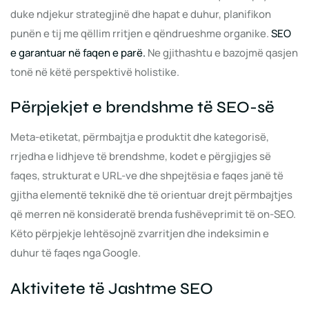
duke ndjekur strategjinë dhe hapat e duhur, planifikon
punën e tij me qëllim rritjen e qëndrueshme organike.
SEO
e garantuar në faqen e parë.
Ne gjithashtu e bazojmë qasjen
tonë në këtë perspektivë holistike.
Përpjekjet e brendshme të SEO-së
Meta-etiketat, përmbajtja e produktit dhe kategorisë,
rrjedha e lidhjeve të brendshme, kodet e përgjigjes së
faqes, strukturat e URL-ve dhe shpejtësia e faqes janë të
gjitha elementë teknikë dhe të orientuar drejt përmbajtjes
që merren në konsideratë brenda fushëveprimit të on-SEO.
Këto përpjekje lehtësojnë zvarritjen dhe indeksimin e
duhur të faqes nga Google.
Aktivitete të Jashtme SEO