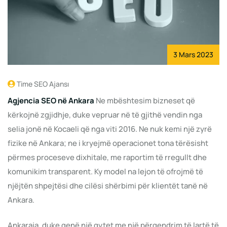
3 Mars 2023
Time SEO Ajansı
Agjencia SEO në Ankara
Ne mbështesim bizneset që
kërkojnë zgjidhje, duke vepruar në të gjithë vendin nga
selia jonë në Kocaeli që nga viti 2016. Ne nuk kemi një zyrë
fizike në Ankara; ne i kryejmë operacionet tona tërësisht
përmes proceseve dixhitale, me raportim të rregullt dhe
komunikim transparent. Ky model na lejon të ofrojmë të
njëjtën shpejtësi dhe cilësi shërbimi për klientët tanë në
Ankara.
Ankaraja, duke qenë një qytet me një përqendrim të lartë të