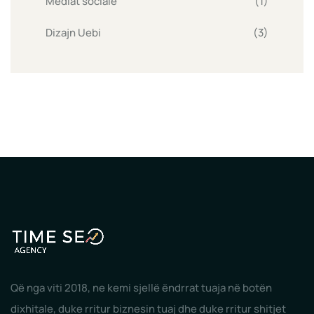
Mediat sociale
(1)
Dizajn Uebi
(3)
Që nga viti 2018, ne kemi sjellë ëndrrat tuaja në botën
dixhitale, duke rritur biznesin tuaj dhe duke rritur shitjet