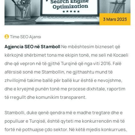
3 Mars 2023
Time SEO Ajansı
Agjencia SEO në Stamboll
Ne mbështesim bizneset që
kërkojnë shërbimet tona me ekipin tonë, me seli në Kocaeli
dhe që vepron në të gjithë Turqinë që nga viti 2016. Falë
afërsisë sonë me Stambollin, ne gjithashtu mund të
zhvillojmë takime ballë për ballë kur është e nevojshme,
dhe e kryejmë punën tonë me procese dixhitale, raportim
të rregullt dhe komunikim transparent.
Stambolli, duke qenë qendra më e madhe tregtare dhe e
populluar e Turqisë, është qyteti me konkurrencën më të
fortë në pothuajse çdo sektor. Në këtë mjedis konkurrues,