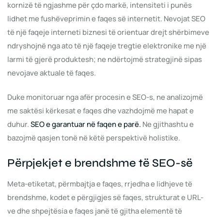
kornizë të ngjashme për çdo markë, intensiteti i punës
lidhet me fushëveprimin e faqes së internetit. Nevojat SEO
të një faqeje interneti biznesi të orientuar drejt shërbimeve
ndryshojnë nga ato të një faqeje tregtie elektronike me një
larmi të gjerë produktesh; ne ndërtojmë strategjinë sipas
nevojave aktuale të faqes.
Duke monitoruar nga afër procesin e SEO-s, ne analizojmë
me saktësi kërkesat e faqes dhe vazhdojmë me hapat e
duhur.
SEO e garantuar në faqen e parë.
Ne gjithashtu e
bazojmë qasjen tonë në këtë perspektivë holistike.
Përpjekjet e brendshme të SEO-së
Meta-etiketat, përmbajtja e faqes, rrjedha e lidhjeve të
brendshme, kodet e përgjigjes së faqes, strukturat e URL-
ve dhe shpejtësia e faqes janë të gjitha elementë të