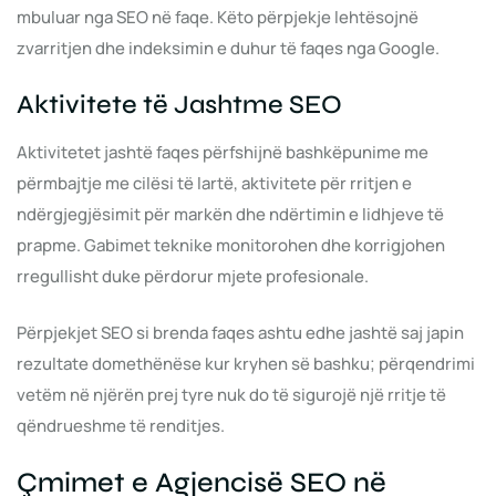
mbuluar nga SEO në faqe. Këto përpjekje lehtësojnë
zvarritjen dhe indeksimin e duhur të faqes nga Google.
Aktivitete të Jashtme SEO
Aktivitetet jashtë faqes përfshijnë bashkëpunime me
përmbajtje me cilësi të lartë, aktivitete për rritjen e
ndërgjegjësimit për markën dhe ndërtimin e lidhjeve të
prapme. Gabimet teknike monitorohen dhe korrigjohen
rregullisht duke përdorur mjete profesionale.
Përpjekjet SEO si brenda faqes ashtu edhe jashtë saj japin
rezultate domethënëse kur kryhen së bashku; përqendrimi
vetëm në njërën prej tyre nuk do të sigurojë një rritje të
qëndrueshme të renditjes.
Çmimet e Agjencisë SEO në