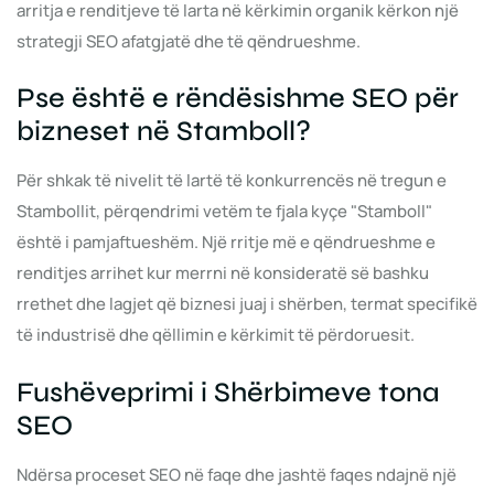
arritja e renditjeve të larta në kërkimin organik kërkon një
strategji SEO afatgjatë dhe të qëndrueshme.
Pse është e rëndësishme SEO për
bizneset në Stamboll?
Për shkak të nivelit të lartë të konkurrencës në tregun e
Stambollit, përqendrimi vetëm te fjala kyçe "Stamboll"
është i pamjaftueshëm. Një rritje më e qëndrueshme e
renditjes arrihet kur merrni në konsideratë së bashku
rrethet dhe lagjet që biznesi juaj i shërben, termat specifikë
të industrisë dhe qëllimin e kërkimit të përdoruesit.
Fushëveprimi i Shërbimeve tona
SEO
Ndërsa proceset SEO në faqe dhe jashtë faqes ndajnë një