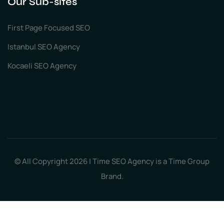
Our Sub-sites
First Page Focused SEO
Istanbul SEO Agency
Kocaeli SEO Agency
© All Copyright 2026 | Time SEO Agency is a Time Group
Brand.