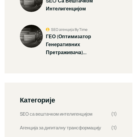
SEO Са Вештачком
Интелигенцијом
SEO агенција By Time
ГЕО (Оптимизатор
Генеративних
Претраживача)...
Категорије
SEO са вештачком интелигенцијом
(1)
Агенција за дигиталну трансформацију
(1)