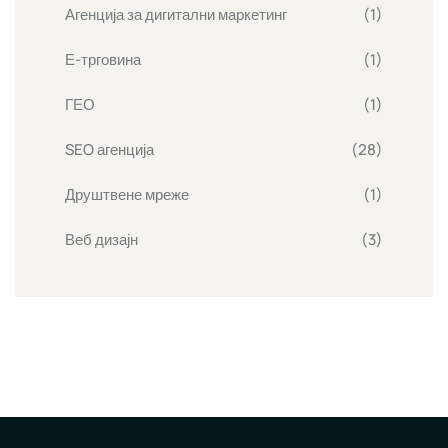
Агенција за дигитални маркетинг
(1)
Е-трговина
(1)
ГЕО
(1)
SEO агенција
(28)
Друштвене мреже
(1)
Веб дизајн
(3)