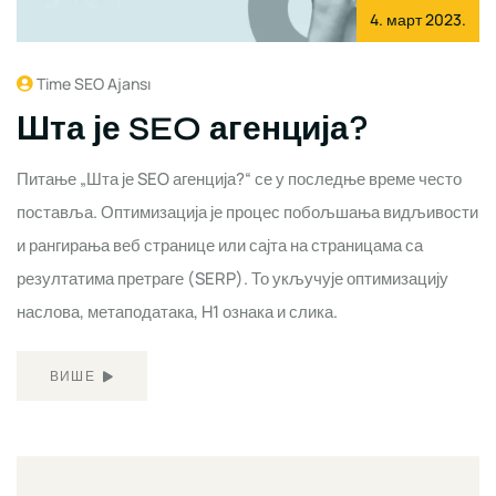
4. март 2023.
Time SEO Ajansı
Шта је SEO агенција?
Питање „Шта је SEO агенција?“ се у последње време често
поставља. Оптимизација је процес побољшања видљивости
и рангирања веб странице или сајта на страницама са
резултатима претраге (SERP). То укључује оптимизацију
наслова, метаподатака, H1 ознака и слика.
ВИШЕ