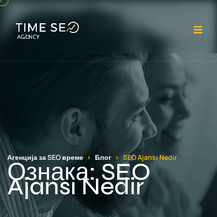
От
Агенција за SEO време
Блог
SEO Ajansı Nedir
Ознака:
SEO
Ajansı Nedir