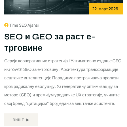
22. март 2026.
Time SEO Ajansı
SEO и GEO за раст е-
трговине
Серија корпоративних стратегија | Ултимативно издање GEO
и Growth SEO за е-трговину: Архитектура трансформације
вештачке интелигенције Парадигма претраживача пролази
кроз радикалну еволуцију. Уз генеративну оптимизацију за
моторе (GEO) и премијум уредничке UX стратегије, учините
свој бренд "цитацијом“ број један за вештачке асистенте.
ВИШЕ