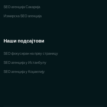
SEO агенција Сакарија
Измирска SEO агенција
Наши подсајтови
SEO фокусиран на прву страницу
SEO агенција у Истанбулу
SEO агенција у Коџаелију