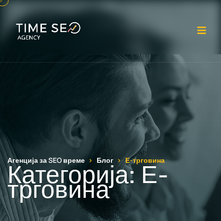
От
Агенција за SEO време
Блог
Е-трговина
Категорија:
Е-
трговина