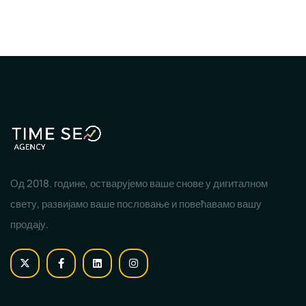
Од 2018. године, остварујемо ваше снове у дигиталном
свету, развијамо ваше пословање и повећавамо вашу
продају.