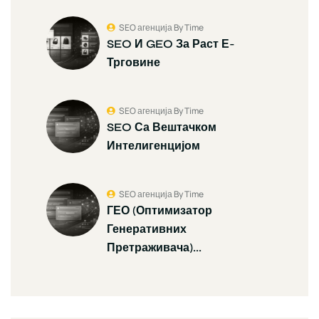
SEO агенција By Time
SEO И GEO За Раст Е-
Трговине
SEO агенција By Time
SEO Са Вештачком
Интелигенцијом
SEO агенција By Time
ГЕО (Оптимизатор
Генеративних
Претраживача)...