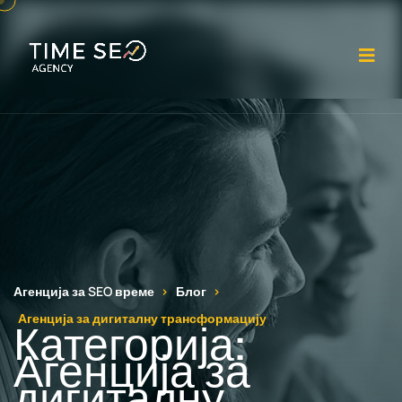
От
Агенција за SEO време
Блог
Агенција за дигиталну трансформацију
Категорија:
Агенција за
дигиталну