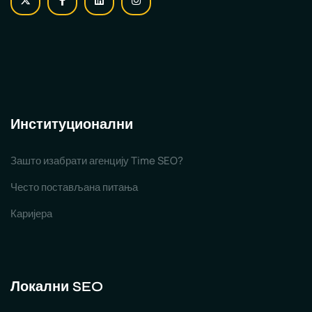
Институционални
Зашто изабрати агенцију Time SEO?
Често постављана питања
Каријера
Локални SEO