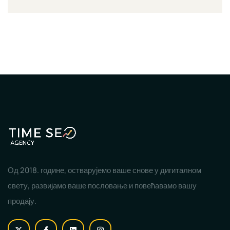
Од 2018. године, остварујемо ваше снове у дигиталном
свету, развијамо ваше пословање и повећавамо вашу
продају.