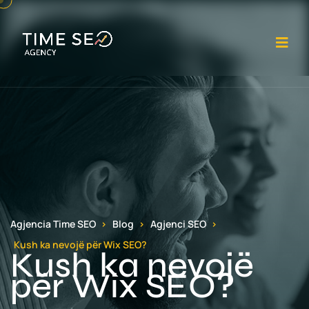
Ha
Agjencia Time SEO
Blog
Agjenci SEO
Kush ka nevojë për Wix SEO?
Kush ka nevojë
për Wix SEO?