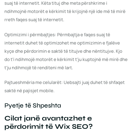
suaj të internetit. Këta tituj dhe meta përshkrime i
ndihmojnë motorët e kërkimit të krijojnë një ide më të mirë
rreth faqes suaj të internetit.
Optimizimi i përmbajtjes: Përmbajtja e faqes suaj të
internetit duhet të optimizohet me optimizimin e fjalëve
kyçe dhe përdorimin e saktë të titujve dhe nëntitujve. Kjo
do t'i ndihmojë motorët e kërkimit t'ju kuptojnë më mirë dhe
t'ju ndihmojë të renditeni më lart.
Pajtueshmëria me celularët: Uebsajti juaj duhet të shfaqet
saktë në pajisjet mobile.
Pyetje të Shpeshta
Cilat janë avantazhet e
përdorimit të Wix SEO?