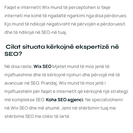
Faqet e internetit Wix mund të perceptohen si faqe
interneti me kohë të ngadaltë ngarkimi nga disa përdorues.
Kjo mund të ndikojë negativisht në përvojën e përdoruesit
dhe të ndikojë në SEO-në tuaj.
Cilat situata kërkojnë ekspertizë në
SEO?
Në disa raste,
Wix
SEO
Mjetet mund të mos jenë të
mjaftueshme dhe të kërkojnë njohuri dhe përvojë më të
avancuar në SEO. Prandaj, Wix mund të mos jetë i
mjaftueshëm për faqet e internetit që kërkojnë një strategji
më komplekse SEO.
Koha
SEO
agjenci
, Ne specializohemi
në Wix SEO dhe më shumë. Jemi në shërbimin tuaj me
shërbime SEO me cilësi të lartë.