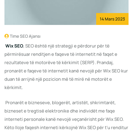
14 Mars 2023
Time SEO Ajansı
Wix
SEO
, SEO është një strategji e përdorur për të
përmirësuar renditjen e faqeve të internetit në faqet e
rezultateve të motorëve të kërkimit (SERP). Prandaj,
pronarët e faqeve të internetit kanë nevojë për Wix SEO kur
duan të arrijnë një pozicion më të mirë në motorët e
kërkimit.
Pronarët e bizneseve, blogerët, artistët, shkrimtarët,
bizneset e tregtisë elektronike dhe individët me faqe
interneti personale kanë nevojë veçanërisht për Wix SEO.
Këto lloje faqesh interneti kërkojnë Wix SEO për t'u renditur