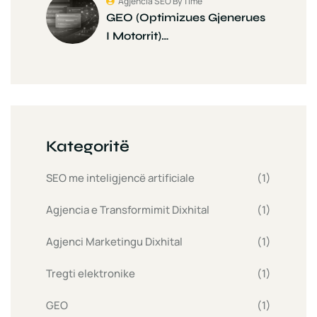
Agjencia SEO By Time
GEO (Optimizues Gjenerues
I Motorrit)…
Kategoritë
SEO me inteligjencë artificiale
(1)
Agjencia e Transformimit Dixhital
(1)
Agjenci Marketingu Dixhital
(1)
Tregti elektronike
(1)
GEO
(1)