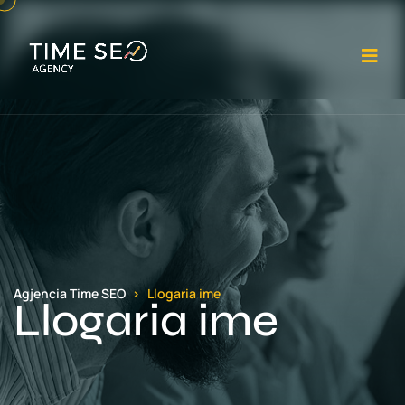
Ha
Agjencia Time SEO
Llogaria ime
Llogaria ime