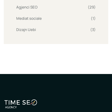
Agjenci SEO
(29)
Mediat sociale
(1)
Dizajn Uebi
(3)