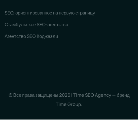
SEO, ориентированное на первую страницу
Стамбульское SEO-агентство
Агентство SEO Коджаэли
© Все права защищены 2026 | Time SEO Agency — бренд
Time Group.