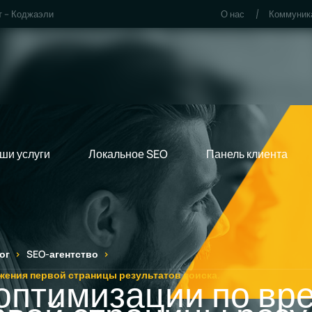
т – Коджаэли
О нас
Коммуник
ши услуги
Локальное SEO
Панель клиента
ог
SEO-агентство
жения первой страницы результатов поиска.
оптимизации по вр