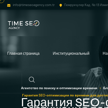
info@timeseoagency.com.tr
Гюмрукчулер Кад. №:13 Изми
Главная страница
Институциональный
На
Вызов
Агентство по поиску и оптимизации времени
Бл
Гарантия SEO-оптимизации по времени для дости
Гарантия SEO-