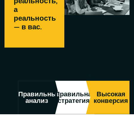
реальность,
а
реальность
— в вас.
Правильный
Правильная
Высокая
анализ
стратегия
конверсия